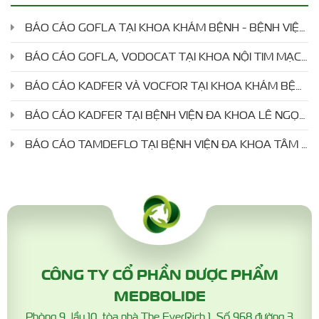
BÁO CÁO GOFLA TẠI KHOA KHÁM BỆNH - BỆNH VIỆN TIM TÂM ĐỨC
BÁO CÁO GOFLA, VODOCAT TẠI KHOA NỘI TIM MẠCH 5 - BỆNH VIỆN TIM TÂM ĐỨC
BÁO CÁO KADFER VÀ VOCFOR TẠI KHOA KHÁM BỆNH - BỆNH VIỆN RĂNG HÀM MẶT TRUNG ƯƠNG TP.HCM
BÁO CÁO KADFER TẠI BỆNH VIỆN ĐA KHOA LÊ NGỌC TÙNG
BÁO CÁO TAMDEFLO TẠI BỆNH VIỆN ĐA KHOA TÂM TRÍ ĐỒNG THÁP
CÔNG TY CỔ PHẦN DƯỢC PHẨM
MEDBOLIDE
Phòng 9, lầu 10, tòa nhà The EverRich 1, Số 968 đường 3