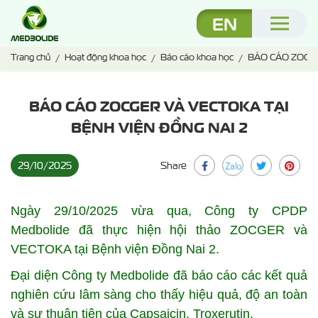
EN
Trang chủ
Hoạt động khoa học
Báo cáo khoa học
BÁO CÁO ZOCGE
BÁO CÁO ZOCGER VÀ VECTOKA TẠI
BỆNH VIỆN ĐỒNG NAI 2
29/10/2025
Share
Ngày
29/10/2025 vừa qua, Công ty CPDP
Medbolide đã thực hiện hội thảo ZOCGER và
VECTOKA tại Bệnh viện Đồng Nai 2.
Đại diện Công ty Medbolide đã báo cáo các kết quả
nghiên cứu lâm sàng cho thấy hiệu quả, độ an toàn
và sự thuận tiện của Capsaicin, Troxerutin.