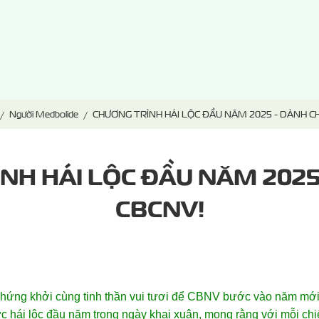
Người Medbolide
CHƯƠNG TRÌNH HÁI LỘC ĐẦU NĂM 2025 - DÀNH C
NH HÁI LỘC ĐẦU NĂM 2025
CBCNV!
ứng khởi cùng tinh thần vui tươi để CBNV bước vào năm mới 
hái lộc đầu năm trong ngày khai xuân, mong rằng với mỗi chiế