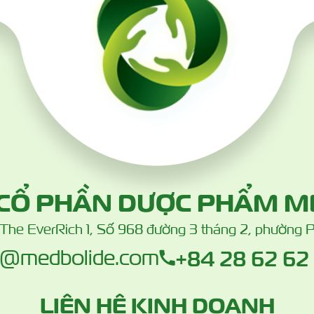
 CỔ PHẦN DƯỢC PHẨM M
à The EverRich 1, Số 968 đường 3 tháng 2, phường 
+84 28 62 62
o@medbolide.com
LIÊN HỆ KINH DOANH