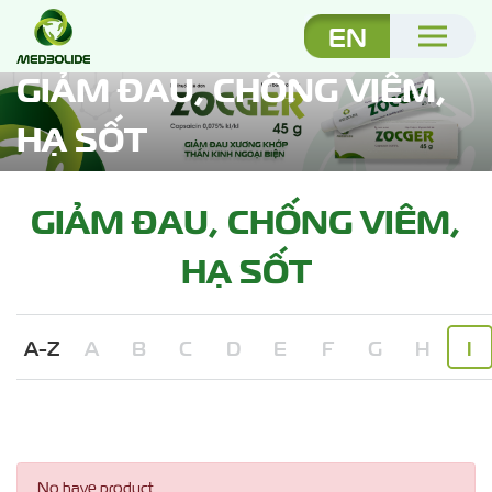
EN
GIẢM ĐAU, CHỐNG VIÊM,
HẠ SỐT
GIẢM ĐAU, CHỐNG VIÊM,
HẠ SỐT
A-Z
A
B
C
D
E
F
G
H
I
No have product