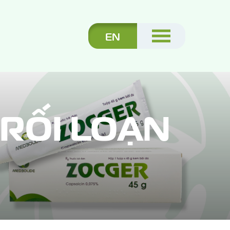
EN
 RỐI LOẠN