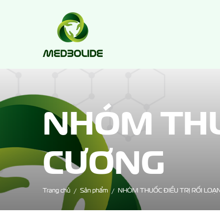
NHÓM THU
CƯƠNG
Trang chủ
Sản phẩm
NHÓM THUỐC ĐIỀU TRỊ RỐI LOẠ