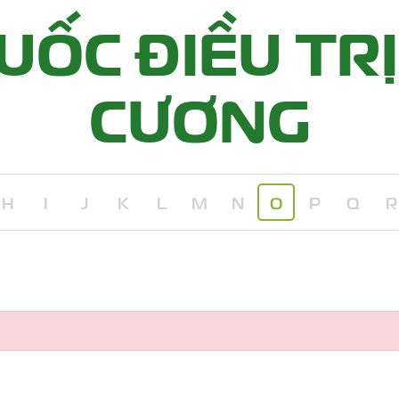
ỐC ĐIỀU TRỊ
CƯƠNG
H
I
J
K
L
M
N
O
P
Q
R