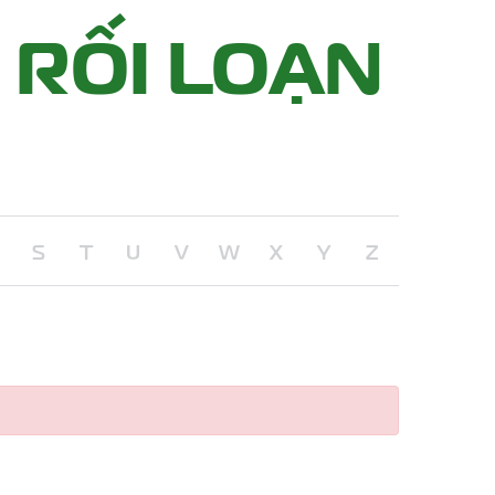
 RỐI LOẠN
S
T
U
V
W
X
Y
Z