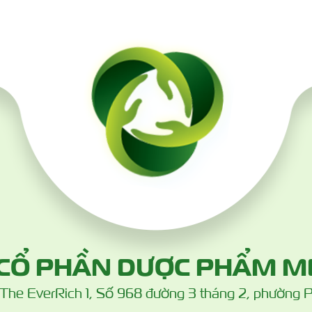
 CỔ PHẦN DƯỢC PHẨM M
à The EverRich 1, Số 968 đường 3 tháng 2, phường 