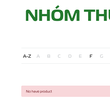
NHÓM THU
A-Z
A
B
C
D
E
F
G
No have product