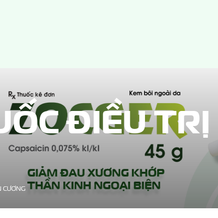
ỐC ĐIỀU TRỊ
N CƯƠNG